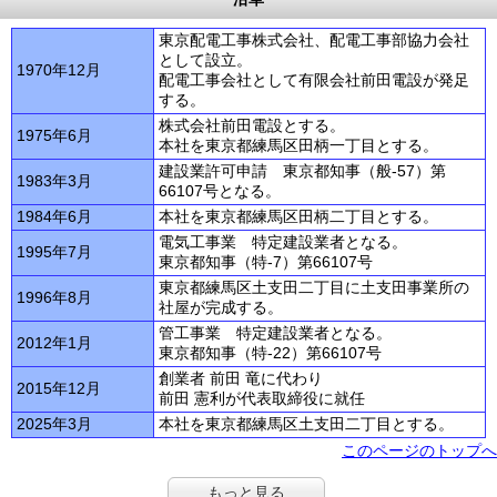
東京配電工事株式会社、配電工事部協力会社
として設立。
1970年12月
配電工事会社として有限会社前田電設が発足
する。
株式会社前田電設とする。
1975年6月
本社を東京都練馬区田柄一丁目とする。
建設業許可申請 東京都知事（般-57）第
1983年3月
66107号となる。
1984年6月
本社を東京都練馬区田柄二丁目とする。
電気工事業 特定建設業者となる。
1995年7月
東京都知事（特-7）第66107号
東京都練馬区土支田二丁目に土支田事業所の
1996年8月
社屋が完成する。
管工事業 特定建設業者となる。
2012年1月
東京都知事（特-22）第66107号
創業者 前田 竜に代わり
2015年12月
前田 憲利が代表取締役に就任
2025年3月
本社を東京都練馬区土支田二丁目とする。
このページのトップへ
もっと見る