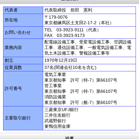
代表者
代表取締役 前田 憲利
〒179-0076
所在地
東京都練馬区土支田2-17-2（本社）
TEL 03-3923-9111（代表）
お問い合わせ
FAX 03-3923-9173
配電線設備工事、受変電設備工事、空調設備
業務内容
工事、通信設備工事、一般電気設備工事、電
気土木設備工事、警報設備工事等
創立
1970年12月19日
従業員数
37名(関連会社10名を含む)
電気工事業
東京都知事 許可（特-7）第66107号
管工事業
許可番号
東京都知事 許可（特-7）第66107号
消防設備業
東京都知事 許可（般-7）第66107号
三菱東京UFJ銀行
三井住友銀行
主要取引銀行
武蔵野銀行
巣鴨信用金庫
沿革